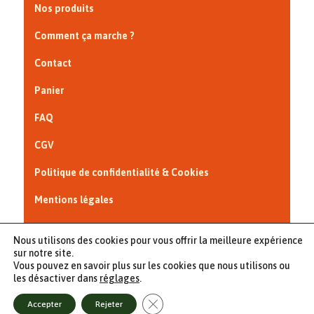
Nos produits
Comment ça marche ?
Contact
Panier
FAQ
CGV
Politique de confidentialité & Cookies
Mentions légales
Interview France Bleu Nord
Nous utilisons des cookies pour vous offrir la meilleure expérience
sur notre site.
Vous pouvez en savoir plus sur les cookies que nous utilisons ou
les désactiver dans
réglages
.
© 2023 - Au Panier Maraîcher - Tous droits réservés - site créé
Fermer la bannière des cookies GDPR
Accepter
Rejeter