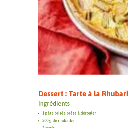
Dessert : Tarte à la Rhubar
Ingrédients
1 pâte brisée prête à dérouler
500 g de rhubarbe
3 œufs