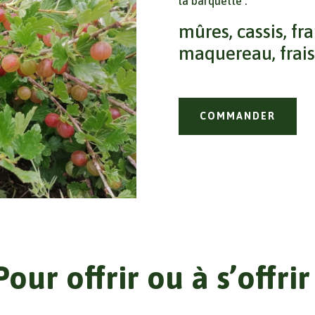
la barquette :
mûres,
cassis,
fr
maquereau,
frai
COMMANDER
Pour offrir ou à s’offrir 