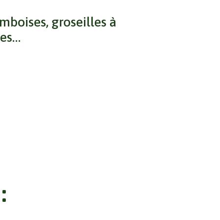
amboises,
groseilles à
ses…
: