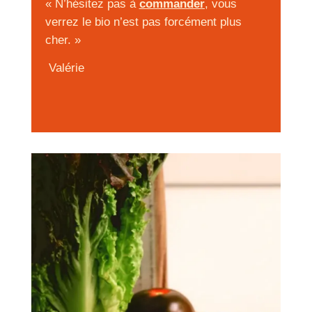
« N’hésitez pas à
commander
,
vous
verrez le bio n’est pas forcément plus
cher. »
Valérie