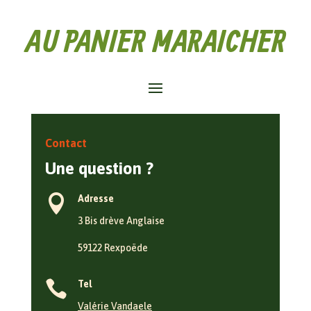
AU PANIER MARAICHER
Contact
Une question ?

Adresse
3 Bis drève Anglaise
59122 Rexpoëde

Tel
Valérie Vandaele