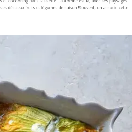
es et cocooning dans l’assiette L’automne est là, avec ses paysages
ses délicieux fruits et légumes de saison !Souvent, on associe cette