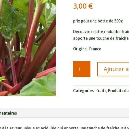
3,00
€
prix pour une botte de 500g
Découvrez notre rhubarbe fraîc
apporte une touche de fraîcheu
Origine : France
quantité
Ajouter 
de
Rhubarbe
(prix
pour
Catégories :
fruits
,
Produits d
500g
)
mentaires
 à la saveur unique et acidulée qui apporte une touche de fraîcheur à vo