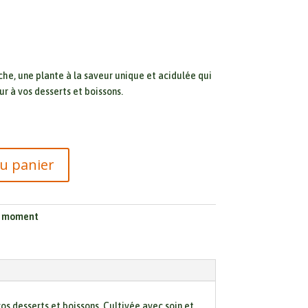
he, une plante à la saveur unique et acidulée qui
r à vos desserts et boissons.
au panier
u moment
s desserts et boissons. Cultivée avec soin et