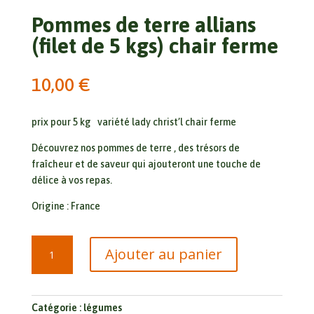
Pommes de terre allians
(filet de 5 kgs) chair ferme
10,00
€
prix pour 5 kg variété lady christ’l chair ferme
Découvrez nos pommes de terre , des trésors de
fraîcheur et de saveur qui ajouteront une touche de
délice à vos repas.
Origine : France
quantité
Ajouter au panier
de
Pommes
de
terre
Catégorie :
légumes