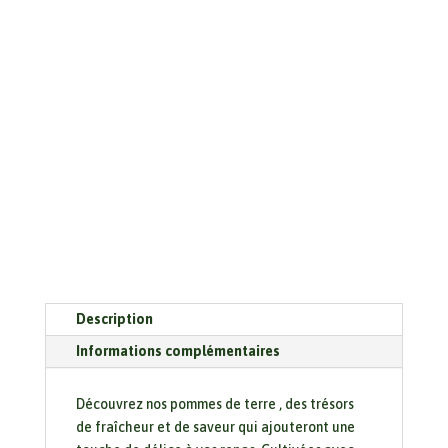
allians
(filet
de
5
kgs)
chair
ferme
Description
Informations complémentaires
Découvrez nos pommes de terre , des trésors
de fraîcheur et de saveur qui ajouteront une