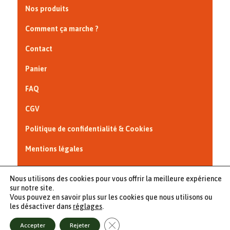
Nos produits
Comment ça marche ?
Contact
Panier
FAQ
CGV
Politique de confidentialité & Cookies
Mentions légales
Interview France Bleu Nord
Nous utilisons des cookies pour vous offrir la meilleure expérience
sur notre site.
Vous pouvez en savoir plus sur les cookies que nous utilisons ou
les désactiver dans
réglages
.
© 2023 - Au Panier Maraîcher - Tous droits réservés - site créé
Fermer la bannière des cookies GDPR
Accepter
Rejeter