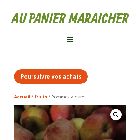
AU PANIER MARAICHER
Poursuivre vos achats
Accueil
/
fruits
/ Pommes à cuire