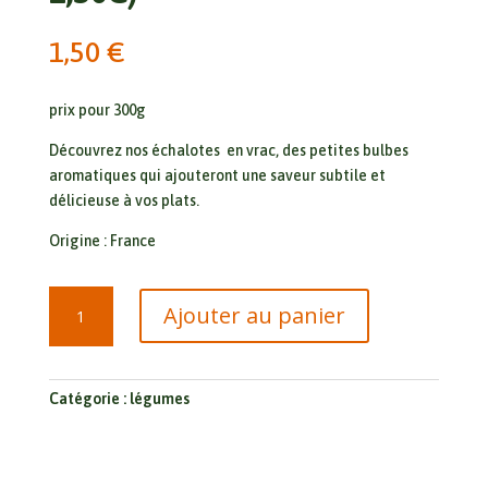
1,50
€
prix pour 300g
Découvrez nos échalotes en vrac, des petites bulbes
aromatiques qui ajouteront une saveur subtile et
délicieuse à vos plats.
Origine : France
quantité
Ajouter au panier
de
Echalotes
(300g
pour
Catégorie :
légumes
1,50€)