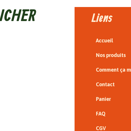
ICHER
Liens
Accueil
Nos produits
Comment ça m
Contact
Panier
FAQ
CGV